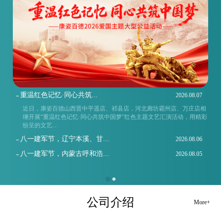
重温红色记忆·同心共筑...
2026.08.07
近日，康姿百德山西晋中平遥店、祁县店，河北廊坊霸州店、万庄店相
继开展“重温红色记忆·同心共筑中国梦”红色主题文艺汇演活动，用精彩
纷呈的文艺...
八一建军节，辽宁本溪、甘...
2026.08.06
八一建军节，内蒙古呼和浩...
2026.08.05
公司介绍
More+