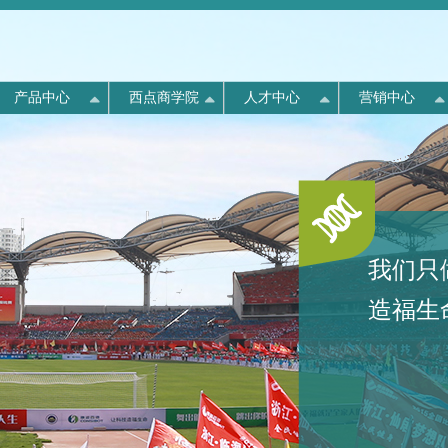
产品中心
西点商学院
人才中心
营销中心
《中国消费者报》专题报道
全憩6小时，精神一整天
西点介绍
人才战略
“畅游北戴河·欢乐健康行”
康姿百德全国分布
划
动
产线
量
队
示
态
“创造良好营商环境 保护消费者合法
年中盛宴华丽开启
权益”座谈会
构
道
格
点
采
们
康姿百德专注于对生命健康的永恒需求，以创新的
康姿百德定义科学补磁载体。让人体舒适安眠，本
美国“西点军校”培养出了大量世界500强企业的高
公司分布于安徽、北京、福建、广东、贵州 河
技术为核心，以卓越人才培养为后盾，致力于让人
该如“磁”。打造1/3生命时间全贴合家居磁能空间；
管,甚至CEO。康姿百德公司把企业商学院定名
7月6日上午8时许，康姿百德2015年市场营销管理
北、河南、黑龙江、湖南、吉林、江苏、江西、辽
介绍
言
们拥有舒适睡眠环境。
《中国消费者报》对此次座谈会进行了专题报道。
为“康姿百德西点商学院”，就是立意于把“西点军
专题研修会在南戴河阳光国际会议中心会议厅三楼
宁、内蒙 、山东、山西、陕西、上海、四川、天
我们只
康姿百德集团董事长李银祥作为优秀企业代表，受
校”培养领导者的理念精髓渗入到商学院的教学
举行。
津、新疆、浙江等各省市。
书
邀出席本次座谈会，并就“三个月无理由退货推行
中，像培养战士那样培养企业管理者。
造福生命
四年来取得的成果”进行了交流和分享。