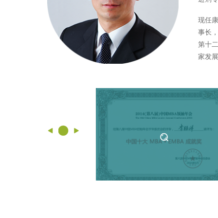
现任
事长
第十
家发展