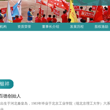
机构
资质荣誉
董事长介绍
发展历程
股权激励
银祥
百德创始人
3年出生于河北秦皇岛，1983年毕业于北京工业学院（现北京理工大学）六
专业。