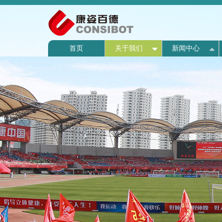
首页
关于我们
新闻中心
企业介绍
公司新闻
产品介绍
西点介绍
人才战略
营销活动
企业简介
联系方式
战略规
专题活
产品生
师资力
高管团
店面展
新闻动
企业文化
公益活动
产品验证
名师指路
人才发展
售后服务
历史回顾
组织机
媒体报
产品价
图说西
团队风
联系我
资质荣誉
视频中心
人才招聘
董事长
HR宣
关于我们
新闻中心
产品中心
西点商学院
人才中心
营销中心
康复医院
联系我们
发展历程
招聘信息
专利证